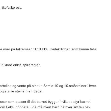
 like/ulike osv.
i øver på tallremsen til 10 Eks. Geitekillingen som kunne telle
ur, klare enkle spilleregler.
rteller, og vente på sin tur. Samle 10 og 10 småsteiner i hver
og større steiner i en bøtte.
sser som passer til det barnet bygger, hviket utstyr barnet
, som f.eks. hoppetau, da må hvert barn ha hver sitt tau osv.