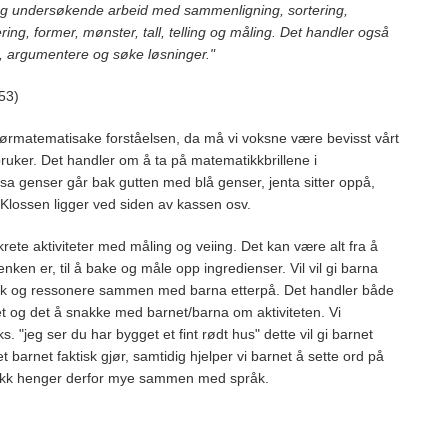
g undersøkende arbeid med sammenligning, sortering,
ering, former, mønster, tall, telling og måling. Det handler også
e, argumentere og søke løsninger."
53)
førmatematisake forståelsen, da må vi voksne være bevisst vårt
bruker. Det handler om å ta på matematikkbrillene i
a genser går bak gutten med blå genser, jenta sitter oppå,
 Klossen ligger ved siden av kassen osv.
onkrete aktiviteter med måling og veiing. Det kan være alt fra å
ken er, til å bake og måle opp ingredienser. Vil vil gi barna
lek og ressonere sammen med barna etterpå. Det handler både
t og det å snakke med barnet/barna om aktiviteten. Vi
ks. "jeg ser du har bygget et fint rødt hus" dette vil gi barnet
barnet faktisk gjør, samtidig hjelper vi barnet å sette ord på
atikk henger derfor mye sammen med språk.