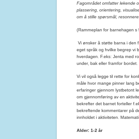
Fagområdet omfatter lekende o
plassering, orientering, visualis
om å stille spørsmål, resonner
(Rammeplan for barnehagen s 
Vi ønsker å støtte barna i den 
eget språk og hvilke begrep vi 
hverdagen. F.eks: Jenta med ros
under, bak eller framfor bordet.
Vi vil også legge til rette for k
måle hvor mange pinner lang ben
erfaringer gjennom lystbetont 
om gjennomføring av en aktivite
bekrefter det barnet forteller f.e
bekreftende kommentarer på det 
innholdet i aktiviteten. Matem
Alder: 1-2 år