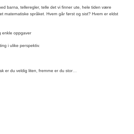
d barna, telleregler, telle det vi finner ute, hele tiden være
det matematiske språket. Hvem går først og sist? Hvem er eldst
og enkle oppgaver
ng i ulike perspektiv.
bak er du veldig liten, fremme er du stor…