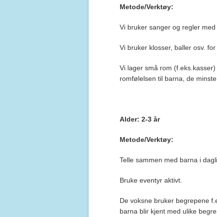
Metode/Verktøy:
Vi bruker sanger og regler med 
Vi bruker klosser, baller osv. fo
Vi lager små rom (f.eks.kasser)
romfølelsen til barna, de minste
Alder: 2-3 år
Metode/Verktøy:
Telle sammen med barna i daglig
Bruke eventyr aktivt.
De voksne bruker begrepene f.eks
barna blir kjent med ulike begre