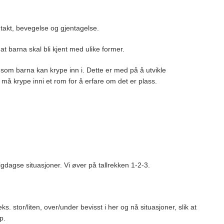
takt, bevegelse og gjentagelse.
r at barna skal bli kjent med ulike former.
 som barna kan krype inn i. Dette er med på å utvikle
 må krype inni et rom for å erfare om det er plass.
dagse situasjoner. Vi øver på tallrekken 1-2-3.
. stor/liten, over/under bevisst i her og nå situasjoner, slik at
p.