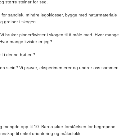
og større steiner for seg.
te for sandlek, mindre legoklosser, bygge med naturmateriale
og greiner i skogen.
 Vi bruker pinner/kvister i skogen til å måle med. Hvor mange
t? Hvor mange kvister er jeg?
t i denne bøtten?
er en stein? Vi prøver, eksperimenterer og undrer oss sammen
og mengde opp til 10. Barna øker forståelsen for begrepene
ennskap til enkel orientering og målestokk