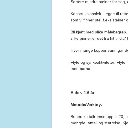
Sortere mindre steiner for seg, 
Konstruksjonslek. Legge til ret
som vi finner ute, f.eks steiner 
Bli kjent med ulike målebegrep.
slike pinner er det fra hit til di
Hvor mange kopper vann går de
Flyte og synkeaktiviteter: Flyt
med barna
Alder: 4-6 år
Metode/Verktøy:
Beherske tallremse opp til 20, 
mengde, antall og størrelse. Kj