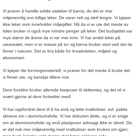
Vi prøver å handle solide uteleker til barna, da det er mer
miljøvennlig enn billige leker. De varer rett og slett lengre. Vi kjøper
ikke leker som inneholder miljøgifter. Nå da vi er ute det meste av
tiden bruker vi også mye mindre penger på leker. Det budsjettet var
mye større de årene da vi var mer inne. Vi har endel leker på
utearealet, men vi er masse på tur og barna bruker stort sett det de
finner i naturen. Det er bra både for kreativiteten, miljøet og
økonomien.
Vi kjøper lite formingsmateriell, vi prøver for det meste å bruke det
vi finner ute, og kanskje tilføre noe.
Dere foreldre bruker allerede kiwiposer til skittentøy, og det vil vi
svært gjerne at dere fortsetter med!
Vi har oppfordret dere til å ha små og lette matbokser, evt. pakke
skivene inn i aluminiumsfolie. Vi har diskutert dette, og vi er enige
om at aluminiumsfolie og små plastposer selvsagt ikke er ideelt. Da
er det nok mer miljøvennlig med matbokser som brukes om igjen,
men husk å tenke vekt, barna skal bære sekkene selv...