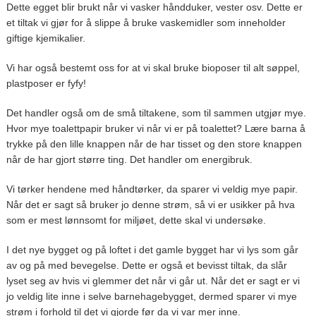
Dette egget blir brukt når vi vasker håndduker, vester osv. Dette er
et tiltak vi gjør for å slippe å bruke vaskemidler som inneholder
giftige kjemikalier.
Vi har også bestemt oss for at vi skal bruke bioposer til alt søppel,
plastposer er fyfy!
Det handler også om de små tiltakene, som til sammen utgjør mye.
Hvor mye toalettpapir bruker vi når vi er på toalettet? Lære barna å
trykke på den lille knappen når de har tisset og den store knappen
når de har gjort større ting. Det handler om energibruk.
Vi tørker hendene med håndtørker, da sparer vi veldig mye papir.
Når det er sagt så bruker jo denne strøm, så vi er usikker på hva
som er mest lønnsomt for miljøet, dette skal vi undersøke.
I det nye bygget og på loftet i det gamle bygget har vi lys som går
av og på med bevegelse. Dette er også et bevisst tiltak, da slår
lyset seg av hvis vi glemmer det når vi går ut. Når det er sagt er vi
jo veldig lite inne i selve barnehagebygget, dermed sparer vi mye
strøm i forhold til det vi gjorde før da vi var mer inne.