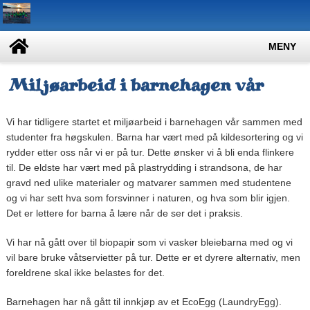
MENY
Miljøarbeid i barnehagen vår
Vi har tidligere startet et miljøarbeid i barnehagen vår sammen med
studenter fra høgskulen. Barna har vært med på kildesortering og vi
rydder etter oss når vi er på tur. Dette ønsker vi å bli enda flinkere
til. De eldste har vært med på plastrydding i strandsona, de har
gravd ned ulike materialer og matvarer sammen med studentene
og vi har sett hva som forsvinner i naturen, og hva som blir igjen.
Det er lettere for barna å lære når de ser det i praksis.
Vi har nå gått over til biopapir som vi vasker bleiebarna med og vi
vil bare bruke våtservietter på tur. Dette er et dyrere alternativ, men
foreldrene skal ikke belastes for det.
Barnehagen har nå gått til innkjøp av et EcoEgg (LaundryEgg).