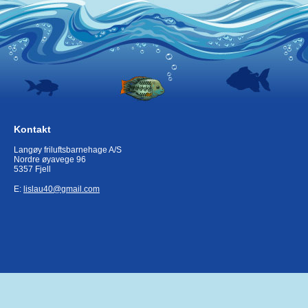
Kontakt
Langøy friluftsbarnehage A/S
Nordre øyavege 96
5357 Fjell
E:
lislau40@gmail.com