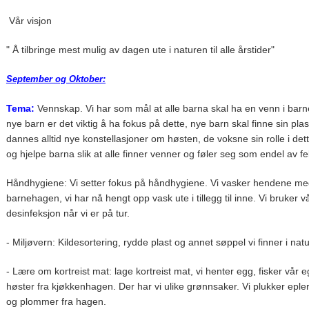
Vår visjon
" Å tilbringe mest mulig av dagen ute i naturen til alle årstider"
September og Oktober:
Tema:
Vennskap. Vi har som mål at alle barna skal ha en venn i ba
nye barn er det viktig å ha fokus på dette, nye barn skal finne sin pla
dannes alltid nye konstellasjoner om høsten, de voksne sin rolle i det
og hjelpe barna slik at alle finner venner og føler seg som endel av fe
Håndhygiene: Vi setter fokus på håndhygiene. Vi vasker hendene med
barnehagen, vi har nå hengt opp vask ute i tillegg til inne. Vi bruker v
desinfeksjon når vi er på tur.
- Miljøvern: Kildesortering, rydde plast og annet søppel vi finner i nat
- Lære om kortreist mat: lage kortreist mat, vi henter egg, fisker vår e
høster fra kjøkkenhagen. Der har vi ulike grønnsaker. Vi plukker epler,
og plommer fra hagen.