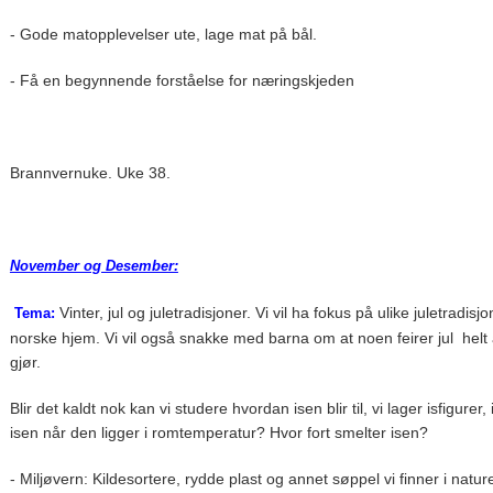
- Gode matopplevelser ute, lage mat på bål.
- Få en begynnende forståelse for næringskjeden
Brannvernuke. Uke 38.
November og Desember:
Vinter, jul og juletradisjoner. Vi vil ha fokus på ulike juletradisj
Tema:
norske hjem. Vi vil også snakke med barna om at noen feirer jul helt
gjør.
Blir det kaldt nok kan vi studere hvordan isen blir til, vi lager isfigurer
isen når den ligger i romtemperatur? Hvor fort smelter isen?
- Miljøvern: Kildesortere, rydde plast og annet søppel vi finner i natur